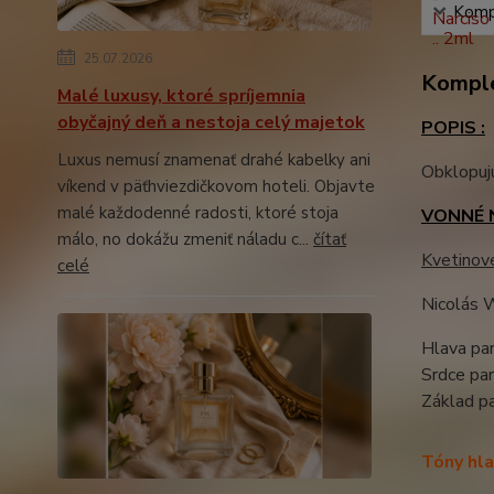
Kompl
25.07.2026
Komple
Malé luxusy, ktoré spríjemnia
obyčajný deň a nestoja celý majetok
POPIS :
Luxus nemusí znamenať drahé kabelky ani
Obklopujú
víkend v päťhviezdičkovom hoteli. Objavte
malé každodenné radosti, ktoré stoja
VONNÉ 
málo, no dokážu zmeniť náladu c...
čítať
Kvetinov
celé
Nicolás W
Hlava par
Srdce pa
Základ p
Tóny hla