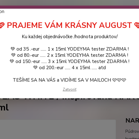
návočke ❤️ od .. 35 .-eur CENA PRODUKTOV si môžte vybrať .. 15ml 
 ZDARMA .. (TIE VŠAK TERBA VPÍSAŤ V SEKCII DODACE ÚDAJE) ! Akc
 a VIDÍME SA V MAILOCH a v Košiciach :) aj OSOBNE. 👋🤚👋 .. 🌹
🩷 PRAJEME VÁM KRÁSNY AUGUST 
LIST PÁNI
KATALÓG
Blog
Ku každej objednávočke /hodnota produktov/
💚 od 35 .-eur ...... 1 x 15ml YODEYMA tester ZDARMA !
Objed
Hľadať
💚 od 80.-eur ...... 2 x 15ml YODEYMA tester ZDARMA !
0944
💚 od 150.-eur ...... 3 x 15ml YODEYMA tester ZDARMA !
💚 od 200.-eur ...... 4 x 15ml ...... atd
TEŠÍME SA NA VÁS a VIDÍME SA V MAILOCH 🩷🩷🩷
YODEYMA - DÁMSKE PARFEMY
15ml
NICOLÁS WHITE / Inšpirovaná
Zatvoriť
LÁS WHITE / Inšpirovaná NAR
5ml
NAR
Púdrov
kvetin