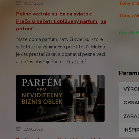
Tóny srd
06.07.2026
Pekné veci nie sú iba na sviatok:
Tóny zák
Prečo si nešetriť obľúbený parfum „na
potom“
Eau de 
Máte doma parfum, šaty či sviečku, ktoré
si šetríte na výnimočnú príležitosť? Možno
je čas prestať čakať a dopriať si pekné veci
aj počas obyčajného d...
čítať celé
Param
VÝRO
OBSA
ZARA
INŠPI
22.06.2026