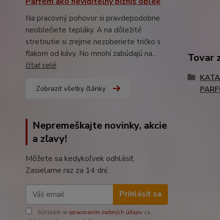
Parfém ako neviditeľný biznis oblek
Na pracovný pohovor si pravdepodobne
neoblečiete tepláky. A na dôležité
stretnutie si zrejme nezoberiete tričko s
fľakom od kávy. No mnohí zabúdajú na...
Tovar 
čítať celé
KATA
Zobraziť všetky články
PAR
Nepremeškajte novinky, akcie
a zľavy!
Môžete sa kedykoľvek odhlásiť.
Zasielame raz za 14 dní.
Prihlásiť sa
Súhlasím so
spracovaním osobných údajov
za