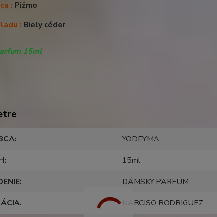
ca :
Pižmo
ladu :
Biely céder
Parfum 15ml
etre
BCA
YODEYMA
H
15ml
DENIE
DÁMSKY PARFUM
RÁCIA
NARCISO RODRIGUEZ