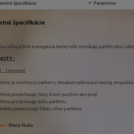
etné špecifikácie
Parametre
tné špecifikácie
ca vôňa pižma a elegancia bielej ruže vytvárajú parfém plný vášn
NOTY :
é - Drevnaté
hite je kvetinový parfum s obsahom pižma pre naozaj zmyselnú 
fému predstavuje tóny, ktoré pocítite ako prvé.
rfému predstavuje dušu parfému.
arfému predstavuje hĺbku vône parfému.
vy :
Biela Ruža