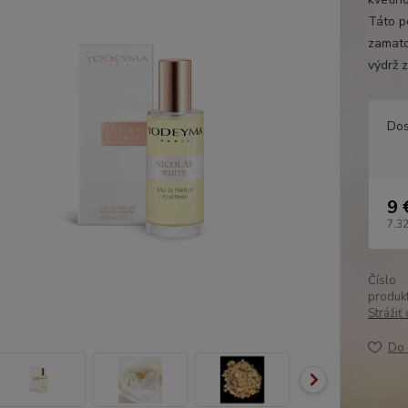
Táto p
zamato
výdrž 
Dos
9 
7,32
Číslo
produkt
Strážiť
Do 