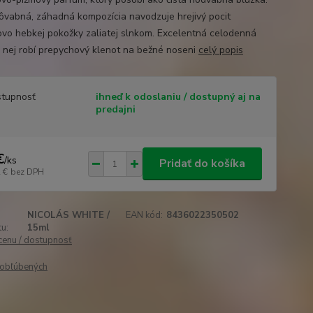
ôvabná, záhadná kompozícia navodzuje hrejivý pocit
vo hebkej pokožky zaliatej slnkom. Excelentná celodenná
z nej robí prepychový klenot na bežné noseni
celý popis
tupnosť
ihneď k odoslaniu / dostupný aj na
predajni
€
/
ks
Pridať do košíka
 €
bez DPH
NICOLÁS WHITE /
EAN kód:
8436022350502
u:
15ml
 cenu / dostupnosť
obľúbených