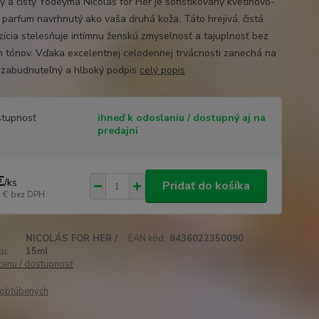
ý a čistý Yodeyma Nicolás for Her je sofistikovaný kvetinovo-
ý parfum navrhnutý ako vaša druhá koža. Táto hrejivá, čistá
ícia stelesňuje intímnu ženskú zmyselnosť a tajuplnosť bez
h tónov. Vďaka excelentnej celodennej trvácnosti zanechá na
ezabudnuteľný a hlboký podpis
celý popis
tupnosť
ihneď k odoslaniu / dostupný aj na
predajni
€
/
ks
Pridať do košíka
 €
bez DPH
NICOLÁS FOR HER /
EAN kód:
8436022350090
u:
15ml
 cenu / dostupnosť
obľúbených