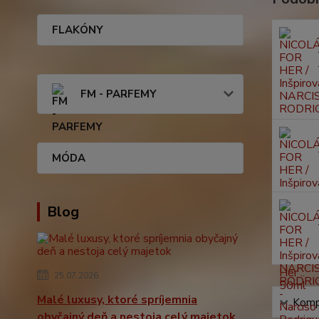
FLAKÓNY
FM - PARFEMY
MÓDA
Blog
25.07.2026
Malé luxusy, ktoré spríjemnia
Kompl
obyčajný deň a nestoja celý majetok