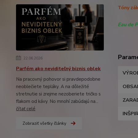
Tóny zák
Eau de 
Param
22.06.2026
Parfém ako neviditeľný biznis oblek
VÝRO
Na pracovný pohovor si pravdepodobne
OBSA
neoblečiete tepláky. A na dôležité
stretnutie si zrejme nezoberiete tričko s
ZARA
fľakom od kávy. No mnohí zabúdajú na...
čítať celé
INŠPI
Zobraziť všetky články