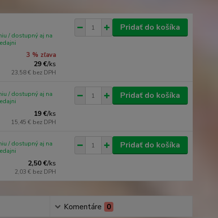
Pridať do košíka
iu / dostupný aj na
edajni
3 % zľava
29 €
/
ks
23,58 €
bez DPH
iu / dostupný aj na
Pridať do košíka
edajni
19 €
/
ks
15,45 €
bez DPH
iu / dostupný aj na
Pridať do košíka
edajni
2,50 €
/
ks
2,03 €
bez DPH
Komentáre
0