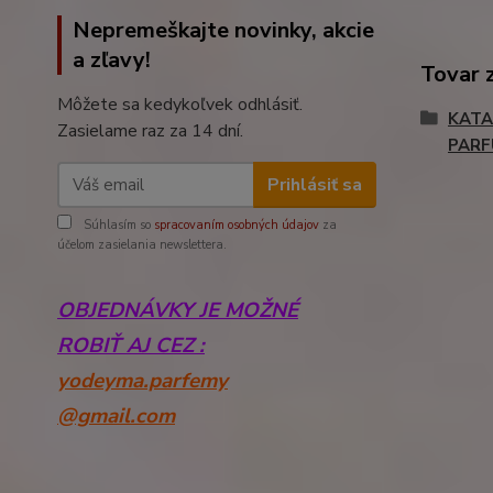
Nepremeškajte novinky, akcie
a zľavy!
Tovar 
Môžete sa kedykoľvek odhlásiť.
KATA
Zasielame raz za 14 dní.
PAR
Prihlásiť sa
Súhlasím so
spracovaním osobných údajov
za
účelom zasielania newslettera.
OBJEDNÁVKY JE MOŽNÉ
ROBIŤ AJ CEZ :
yodeyma.parfemy
@gmail.com