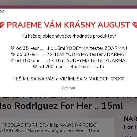
návočke ❤️ od .. 35 .-eur CENA PRODUKTOV si môžte vybrať .. 15ml 
 ZDARMA .. (TIE VŠAK TERBA VPÍSAŤ V SEKCII DODACE ÚDAJE) ! Akc
 a VIDÍME SA V MAILOCH a v Košiciach :) aj OSOBNE. 👋🤚👋 .. 🌹
🩷 PRAJEME VÁM KRÁSNY AUGUST 
LIST PÁNI
KATALÓG
Blog
Ku každej objednávočke /hodnota produktov/
💚 od 35 .-eur ...... 1 x 15ml YODEYMA tester ZDARMA !
Objed
Hľadať
💚 od 80.-eur ...... 2 x 15ml YODEYMA tester ZDARMA !
0944
💚 od 150.-eur ...... 3 x 15ml YODEYMA tester ZDARMA !
💚 od 200.-eur ...... 4 x 15ml ...... atd
TEŠÍME SA NA VÁS a VIDÍME SA V MAILOCH 🩷🩷🩷
YODEYMA - DÁMSKE PARFEMY
15ml
NICOLÁS FOR HER / Inšpirovan
Zatvoriť
LÁS FOR HER / Inšpirovaná N
iso Rodriguez For Her .. 15ml
NAR
For 