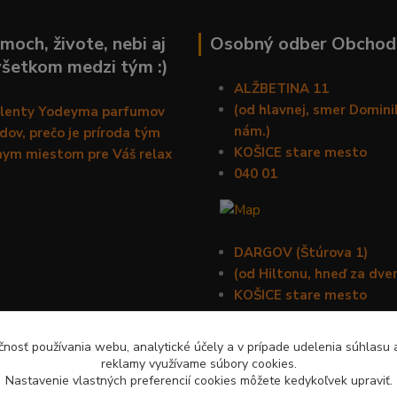
moch, živote, nebi aj
Osobný odber Obchod
všetkom medzi tým :)
ALŽBETINA 11
(od hlavnej, smer Domin
alenty Yodeyma parfumov
nám.)
ov, prečo je príroda tým
KOŠICE stare mesto
nym miestom pre Váš relax
040 01
DARGOV (Štúrova 1)
(od Hiltonu, hneď za dve
KOŠICE stare mesto
040 01
nosť používania webu, analytické účely a v prípade udelenia súhlasu a
reklamy využívame súbory cookies.
Nastavenie vlastných preferencií cookies môžete kedykoľvek upraviť.