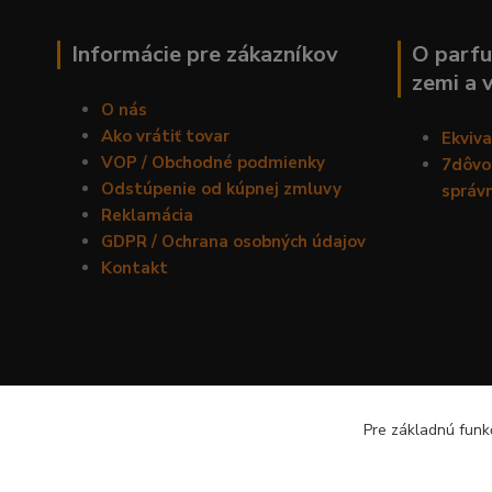
Informácie pre zákazníkov
O parfu
zemi a 
O nás
Ako vrátiť tovar
Ekviv
VOP / Obchodné podmienky
7dôvod
Odstúpenie od kúpnej zmluvy
správ
Reklamácia
GDPR / Ochrana osobných údajov
Kontakt
Pre základnú funkč