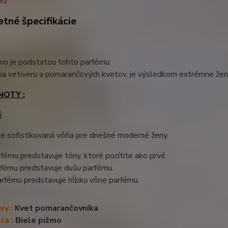
tné špecifikácie
mo je podstatou tohto parfému.
ia vetiveru a pomarančových kvetov, je výsledkom extrémne žen
NOTY :
á
je sofistikovaná vôňa pre dnešné moderné ženy.
fému predstavuje tóny, ktoré pocítite ako prvé.
rfému predstavuje dušu parfému.
arfému predstavuje hĺbku vône parfému.
vy :
Kvet pomarančovníka
ca :
Biele pižmo