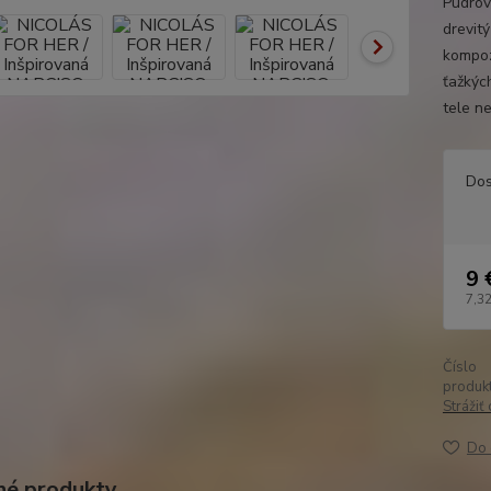
Púdrov
drevit
kompoz
ťažkýc
tele n
Dos
9 
7,32
Číslo
produkt
Strážiť
Do 
é produkty