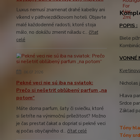
Luxus nemusí znamenať drahé kabelky ani
Komple
víkend v päťhviezdičkovom hoteli. Objavte
malé každodenné radosti, ktoré stoja
POPIS :
málo, no dokážu zmeniť náladu c...
čítať
Biele piž
celé
Kombinác
VONNÉ 
Kvetinov
06.07.2026
Pekné veci nie sú iba na sviatok:
Nicholas 
Prečo si nešetriť obľúbený parfum „na
Hlava par
potom“
Srdce pa
Máte doma parfum, šaty či sviečku, ktoré
Základ p
si šetríte na výnimočnú príležitosť? Možno
je čas prestať čakať a dopriať si pekné veci
Tóny hla
aj počas obyčajného d...
čítať celé
Tóny srd