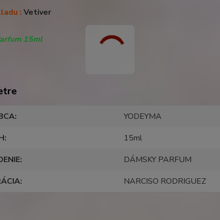
ladu :
Vetiver
Parfum 15ml
etre
BCA
YODEYMA
H
15ml
DENIE
DÁMSKY PARFUM
RÁCIA
NARCISO RODRIGUEZ