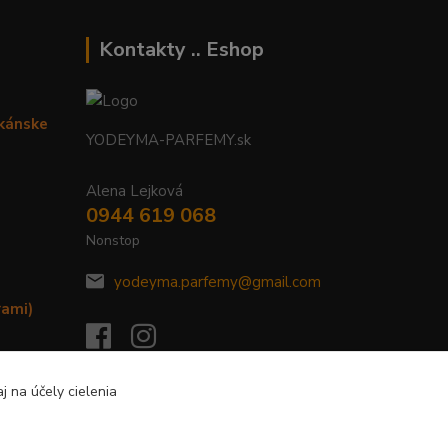
Kontakty .. Eshop
ikánske
YODEYMA-PARFEMY.sk
Alena Lejková
0944 619 068
Nonstop
yodeyma.parfemy@gmail.com
rami)
j na účely cielenia