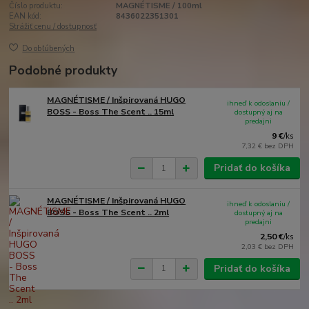
Číslo produktu:
MAGNÉTISME / 100ml
EAN kód:
8436022351301
Strážiť cenu / dostupnosť
Do obľúbených
Podobné produkty
MAGNÉTISME / Inšpirovaná HUGO
ihneď k odoslaniu /
BOSS - Boss The Scent .. 15ml
dostupný aj na
predajni
9 €
/
ks
7,32 €
bez DPH
Pridať do košíka
MAGNÉTISME / Inšpirovaná HUGO
ihneď k odoslaniu /
BOSS - Boss The Scent .. 2ml
dostupný aj na
predajni
2,50 €
/
ks
2,03 €
bez DPH
Pridať do košíka