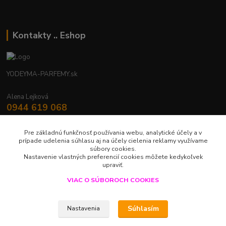
Kontakty .. Eshop
YODEYMA-PARFEMY.sk
Alena Lejková
0944 619 068
Nonstop
Pre základnú funkčnosť používania webu, analytické účely a v
yodeyma.parfemy@gmail.com
prípade udelenia súhlasu aj na účely cielenia reklamy využívame
súbory cookies.
Nastavenie vlastných preferencií cookies môžete kedykoľvek
upraviť.
VIAC O SÚBOROCH COOKIES
Upravit sběr cookies.
Súhlasím
Nastavenia