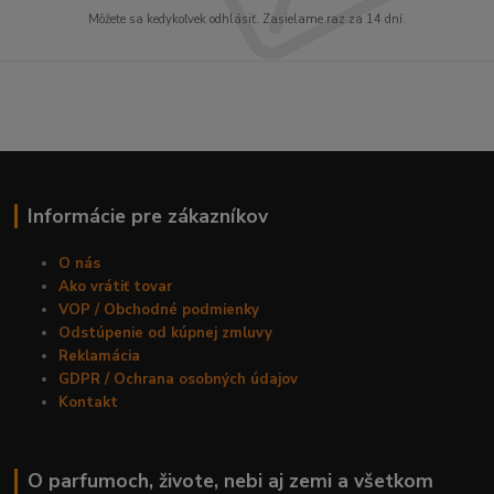
Môžete sa kedykoľvek odhlásiť. Zasielame raz za 14 dní.
Informácie pre zákazníkov
O nás
Ako vrátiť tovar
VOP / Obchodné podmienky
Odstúpenie od kúpnej zmluvy
Reklamácia
GDPR / Ochrana osobných údajov
Kontakt
O parfumoch, živote, nebi aj zemi a všetkom