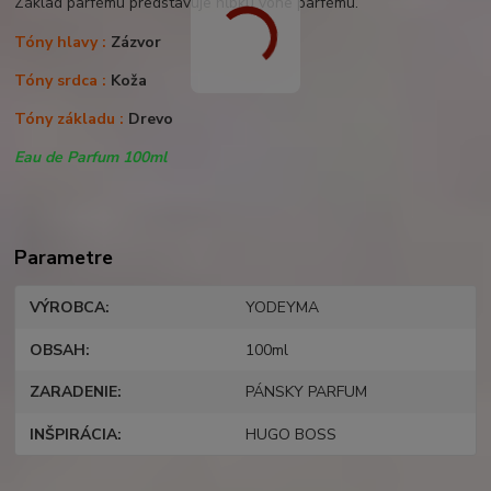
Základ parfému predstavuje hĺbku vône parfému.
Tóny hlavy :
Zázvor
Tóny srdca :
Koža
Tóny základu :
Drevo
Eau de Parfum 100ml
Parametre
VÝROBCA
YODEYMA
OBSAH
100ml
ZARADENIE
PÁNSKY PARFUM
INŠPIRÁCIA
HUGO BOSS