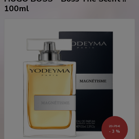
100ml
29,75 €
- 3 %