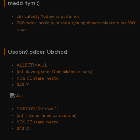
medzi tým :)
Ekvivalenty Yodeyma parfumov
7dôvodov, prečo je príroda tým správnym miestom pre Váš
relax
Osobný odber Obchod
ALŽBETINA 11
(od hlavnej, smer Dominikánske nám.)
KOŠICE stare mesto
040 01
DARGOV (Štúrova 1)
(od Hiltonu, hneď za dverami)
KOŠICE stare mesto
040 01