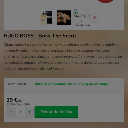
HUGO BOSS - Boss The Scent
Charizmatický a zvodný Yodeyma Magnetisme je intenzívny orientálno-
korenistý parfum stvorený pre muža, z ktorého vyžaruje vrodená
charizma. Táto zmyselná, zamatovo hrejivá vôňa s výbornou trvácnosťou
na pokožke prináša rafinovaný dotyk tajomna. Je dokonalou voľbou na
večer a romantické chvíle.
celý popis
Dostupnosť
ihneď k odoslaniu / dostupný aj na predajni
29 €
/
ks
23,58 €
bez DPH
Pridať do košíka