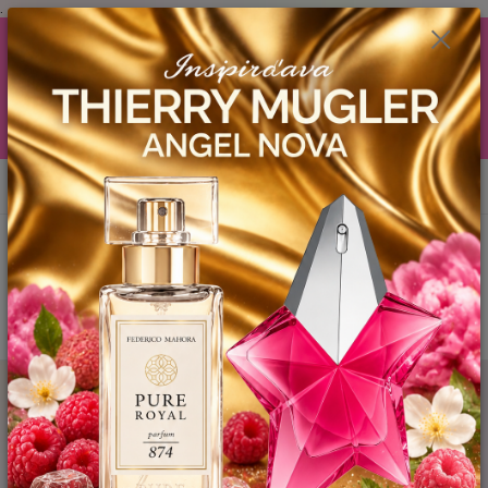
.
AKCIA (zobrazí sa v nákupnom košíku) ! ...... Ku každej objednávočke ❤️
od .. 35 .-eur CENA PRODUKTOV si môžte vybrať .. 15ml YODEYMA
tester ZDARMA ! ❤️ od 80.-eur .. 2 x 15ml, ❤️ od 150.-eur .. 3 x 15ml ❤️
od 200.-eur 4 x 15ml atd. YODEYMA tester ZDARMA .. (TIE VŠAK
TERBA VPÍSAŤ V SEKCII DODACE ÚDAJE) ! Akcia platí do vyčerpania
skladových zásob! ...... TEŠÍME SA NA VÁS a VIDÍME SA V MAILOCH a v
Košiciach :) aj OSOBNE. 👋🤚👋 .. 🌹🌹🌹
0
ks
EUR
0944 619 068
za
0 €
Menu
Hľadať
Úvod
YODEYMA - DÁMSKE PARFEMY
VZORKY VôNÍ
LUXOR /
Inšpirovaná YVES SAINT LAURENT Libre .. 2ml
LUXOR / Inšpirovaná YVES SAINT
LAURENT Libre .. 2ml