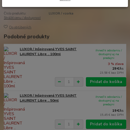
Číslo produktu:
LUXOR / vzorka
Strážiť cenu / dostupnosť
Do obľúbených
Podobné produkty
LUXOR / Inšpirovaná YVES SAINT
ihneď k odoslaniu /
LAURENT Libre .. 100ml
dostupný aj na
predajni
3 % zľava
29 €
/
ks
23,58 €
bez DPH
Pridať do košíka
LUXOR / Inšpirovaná YVES SAINT
ihneď k odoslaniu /
LAURENT Libre .. 50ml
dostupný aj na
predajni
19 €
/
ks
15,45 €
bez DPH
Pridať do košíka