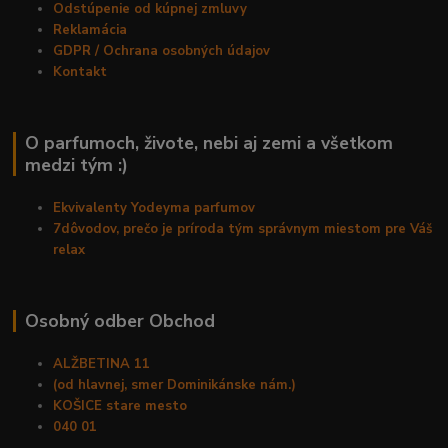
Odstúpenie od kúpnej zmluvy
Reklamácia
GDPR / Ochrana osobných údajov
Kontakt
O parfumoch, živote, nebi aj zemi a všetkom
medzi tým :)
Ekvivalenty Yodeyma parfumov
7dôvodov, prečo je príroda tým správnym miestom pre Váš
relax
Osobný odber Obchod
ALŽBETINA 11
(od hlavnej, smer Dominikánske nám.)
KOŠICE stare mesto
040 01