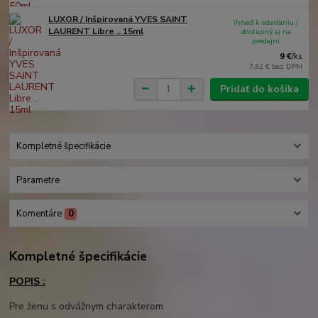
LUXOR / Inšpirovaná YVES SAINT
ihneď k odoslaniu /
LAURENT Libre .. 15ml
dostupný aj na
predajni
9 €
/
ks
7,32 €
bez DPH
Pridať do košíka
Kompletné špecifikácie
Parametre
Komentáre
0
Kompletné špecifikácie
POPIS :
Pre ženu s odvážnym charakterom