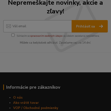
Nepremeškajte novinky, akcie a
zľavy!
Prihlásiť sa
Súhlasím so
spracovaním osobných údajov
za účelom zasielania newslettera.
Môžete sa kedykoľvek odhlásiť. Zasielame raz za 14 dní.
Informácie pre zákazníkov
O nás
Ako vrátiť tovar
VOP / Obchodné podmienky