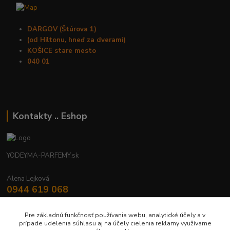
DARGOV (Štúrova 1)
(od Hiltonu, hneď za dverami)
KOŠICE stare mesto
040 01
Kontakty .. Eshop
YODEYMA-PARFEMY.sk
Alena Lejková
0944 619 068
Nonstop
Pre základnú funkčnosť používania webu, analytické účely a v
yodeyma.parfemy@gmail.com
prípade udelenia súhlasu aj na účely cielenia reklamy využívame