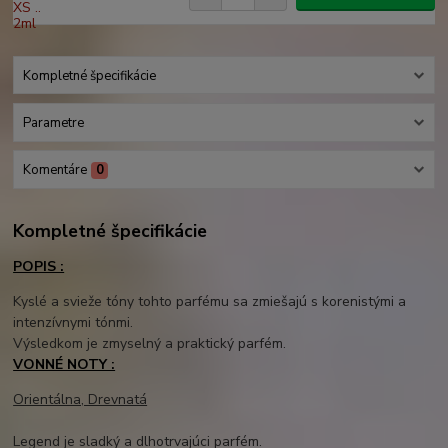
Kompletné špecifikácie
Parametre
Komentáre
0
Kompletné špecifikácie
POPIS :
Kyslé a svieže tóny tohto parfému sa zmiešajú s korenistými a
intenzívnymi tónmi.
Výsledkom je zmyselný a praktický parfém.
VONNÉ NOTY :
Orientálna, Drevnatá
Legend je sladký a dlhotrvajúci parfém.