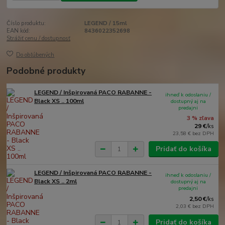
Číslo produktu:
LEGEND / 15ml
EAN kód:
8436022352698
Strážiť cenu / dostupnosť
Do obľúbených
Podobné produkty
LEGEND / Inšpirovaná PACO RABANNE -
ihneď k odoslaniu /
Black XS .. 100ml
dostupný aj na
predajni
3 % zľava
29 €
/
ks
23,58 €
bez DPH
Pridať do košíka
LEGEND / Inšpirovaná PACO RABANNE -
ihneď k odoslaniu /
Black XS .. 2ml
dostupný aj na
predajni
2,50 €
/
ks
2,03 €
bez DPH
Pridať do košíka