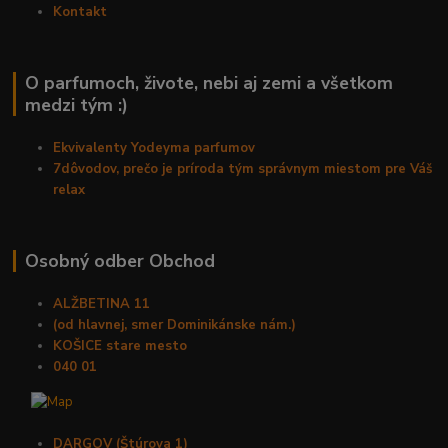
Kontakt
O parfumoch, živote, nebi aj zemi a všetkom
medzi tým :)
Ekvivalenty Yodeyma parfumov
7dôvodov, prečo je príroda tým správnym miestom pre Váš
relax
Osobný odber Obchod
ALŽBETINA 11
(od hlavnej, smer Dominikánske nám.)
KOŠICE stare mesto
040 01
DARGOV (Štúrova 1)