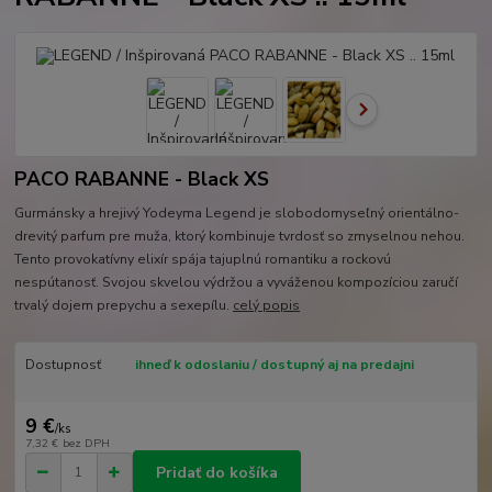
PACO RABANNE - Black XS
Gurmánsky a hrejivý Yodeyma Legend je slobodomyseľný orientálno-
drevitý parfum pre muža, ktorý kombinuje tvrdosť so zmyselnou nehou.
Tento provokatívny elixír spája tajuplnú romantiku a rockovú
nespútanosť. Svojou skvelou výdržou a vyváženou kompozíciou zaručí
trvalý dojem prepychu a sexepílu.
celý popis
Dostupnosť
ihneď k odoslaniu / dostupný aj na predajni
9 €
/
ks
7,32 €
bez DPH
Pridať do košíka