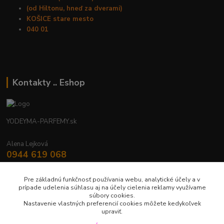
(od Hiltonu, hneď za dverami)
KOŠICE stare mesto
040 01
Kontakty .. Eshop
YODEYMA-PARFEMY.sk
Alena Lejková
0944 619 068
Nonstop
Pre základnú funkčnosť používania webu, analytické účely a v
yodeyma.parfemy@gmail.com
prípade udelenia súhlasu aj na účely cielenia reklamy využívame
súbory cookies.
Nastavenie vlastných preferencií cookies môžete kedykoľvek
upraviť.