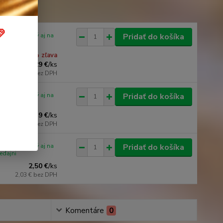

iu / dostupný aj na
Pridať do košíka
edajni
3 % zľava
29 €
/
ks
23,58 €
bez DPH
iu / dostupný aj na
Pridať do košíka
edajni
9 €
/
ks
7,32 €
bez DPH
iu / dostupný aj na
Pridať do košíka
edajni
2,50 €
/
ks
2,03 €
bez DPH
Komentáre
0