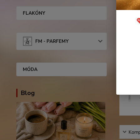
Podobn
FLAKÓNY
FM - PARFEMY
MÓDA
Blog
Kompl