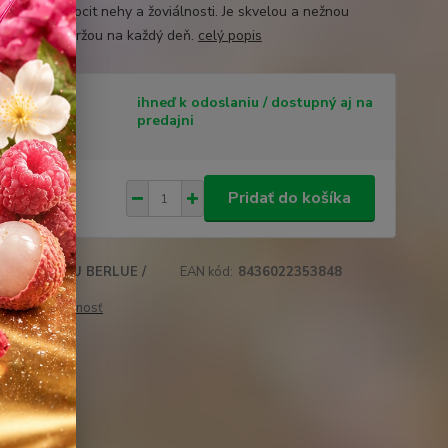
e príjemný pocit nehy a žoviálnosti. Je skvelou a nežnou
 s dlhou výdržou na každý deň.
celý popis
tupnosť
ihneď k odoslaniu / dostupný aj na
predajni
 €
/
ks
Pridať do košíka
45 €
bez DPH
L’EAU BERLUE /
EAN kód:
8436022353848
u:
50ml
 cenu / dostupnosť
obľúbených