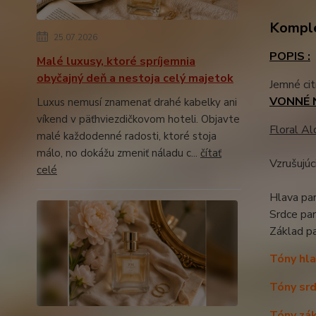
Komple
25.07.2026
POPIS :
Malé luxusy, ktoré spríjemnia
obyčajný deň a nestoja celý majetok
Jemné cit
VONNÉ 
Luxus nemusí znamenať drahé kabelky ani
víkend v päťhviezdičkovom hoteli. Objavte
Floral Al
malé každodenné radosti, ktoré stoja
málo, no dokážu zmeniť náladu c...
čítať
Vzrušujúc
celé
Hlava par
Srdce pa
Základ p
Tóny hla
Tóny srd
Tóny zák