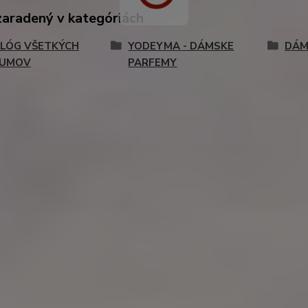
zaradený v kategóriách
LÓG VŠETKÝCH
YODEYMA - DÁMSKE
DÁM
FUMOV
PARFEMY