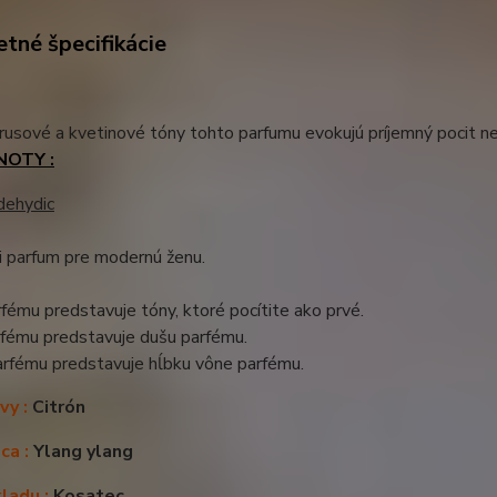
tné špecifikácie
rusové a kvetinové tóny tohto parfumu evokujú príjemný pocit neh
NOTY :
dehydic
i parfum pre modernú ženu.
fému predstavuje tóny, ktoré pocítite ako prvé.
rfému predstavuje dušu parfému.
arfému predstavuje hĺbku vône parfému.
vy :
Citrón
ca :
Ylang ylang
ladu :
Kosatec