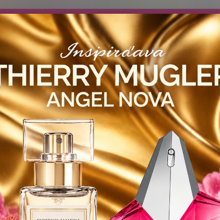
návočke ❤️ od .. 35 .-eur CENA PRODUKTOV si môžte vybrať .. 15ml 
 ZDARMA .. (TIE VŠAK TERBA VPÍSAŤ V SEKCII DODACE ÚDAJE) ! Akc
 a VIDÍME SA V MAILOCH a v Košiciach :) aj OSOBNE. 👋🤚👋 .. 🌹
LIST PÁNI
KATALÓG
Blog
Objed
Hľadať
0944
YODEYMA - DÁMSKE PARFEMY
50ml
L’EAU BERLUE / Inšpirovaná CH
U BERLUE / Inšpirovaná CHANEL 
CHAN
Citrus
kvetin
ikonick