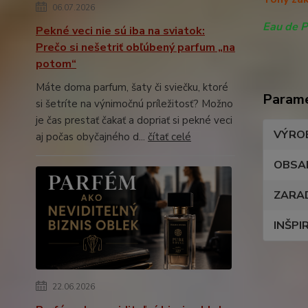
06.07.2026
Eau de 
Pekné veci nie sú iba na sviatok:
Prečo si nešetriť obľúbený parfum „na
potom“
Máte doma parfum, šaty či sviečku, ktoré
Param
si šetríte na výnimočnú príležitosť? Možno
je čas prestať čakať a dopriať si pekné veci
VÝRO
aj počas obyčajného d...
čítať celé
OBSA
ZARA
INŠPI
22.06.2026