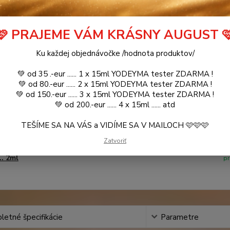
é produkty
🩷 PRAJEME VÁM KRÁSNY AUGUST 
L’EAU BERLUE / Inšpirovaná CHANEL - Nº5 L'eau
ihneď k odoslan
.. 100ml
pr
Ku každej objednávočke /hodnota produktov/
💚 od 35 .-eur ...... 1 x 15ml YODEYMA tester ZDARMA !
💚 od 80.-eur ...... 2 x 15ml YODEYMA tester ZDARMA !
💚 od 150.-eur ...... 3 x 15ml YODEYMA tester ZDARMA !
L’EAU BERLUE / Inšpirovaná CHANEL - Nº5 L'eau
ihneď k odoslan
💚 od 200.-eur ...... 4 x 15ml ...... atd
.. 15ml
pr
TEŠÍME SA NA VÁS a VIDÍME SA V MAILOCH 🩷🩷🩷
Zatvoriť
L’EAU BERLUE / Inšpirovaná CHANEL - Nº5 L'eau
ihneď k odoslan
.. 2ml
pr
etné špecifikácie
Parametre