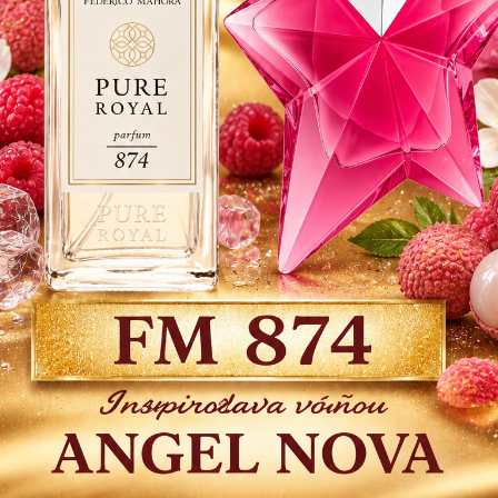
evokuj
voľbou
Dos
19
15,
Číslo
produkt
Strážiť
Do 