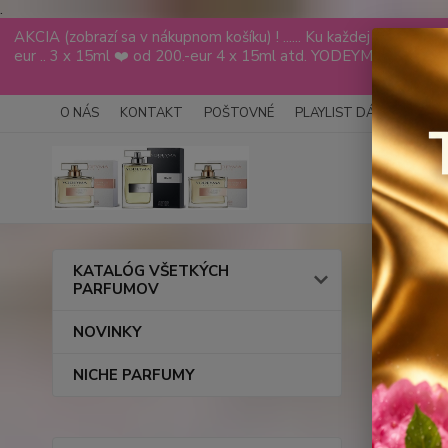
.
AKCIA (zobrazí sa v nákupnom košíku) ! ...... Ku každej objed
eur .. 3 x 15ml ❤️ od 200.-eur 4 x 15ml atd. YODEYMA tester
VÁS
O NÁS
KONTAKT
POŠTOVNÉ
PLAYLIST DÁMY
PLAY
Úvod
KATALÓG VŠETKÝCH
PARFUMOV
L’EA
NOVINKY
NICHE PARFUMY