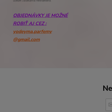
účelom zasielania newslettera.
OBJEDNÁVKY JE MOŽNÉ
ROBIŤ AJ CEZ :
yodeyma.parfemy
@gmail.com
Ne