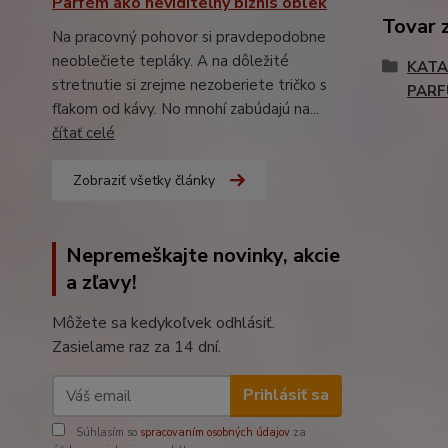
Parfém ako neviditeľný biznis oblek
Tovar 
Na pracovný pohovor si pravdepodobne
neoblečiete tepláky. A na dôležité
KATA
stretnutie si zrejme nezoberiete tričko s
PAR
fľakom od kávy. No mnohí zabúdajú na...
čítať celé
Zobraziť všetky články
Nepremeškajte novinky, akcie
a zľavy!
Môžete sa kedykoľvek odhlásiť.
Zasielame raz za 14 dní.
Prihlásiť sa
Súhlasím so
spracovaním osobných údajov
za