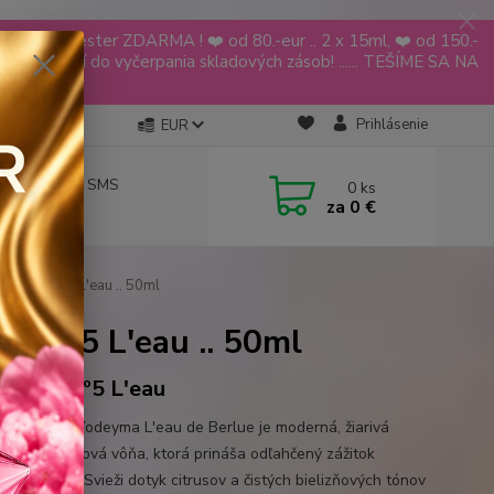
YODEYMA tester ZDARMA ! ❤️ od 80.-eur .. 2 x 15ml, ❤️ od 150.-
ia platí do vyčerpania skladových zásob! ...... TEŠÍME SA NA
🌹🌹
Prihlásenie
EUR
návky aj cez SMS
0
ks
za
0 €
 619 068
ANEL - Nº5 L'eau .. 50ml
- Nº5 L'eau .. 50ml
EL - Nº5 L'eau
ový a svieži Yodeyma L'eau de Berlue je moderná, žiarivá
ovo-aldehydová vôňa, ktorá prináša odľahčený zážitok
ého luxusu. Svieži dotyk citrusov a čistých bielizňových tónov