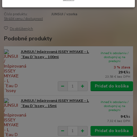
Číslo produktu:
JUNSUI / vzorka
Strážiť cenu / dostupnosť
Do obľúbených
Podobné produkty
JUNSUI / Inšpirovaná ISSEY MIYAKE - L
ihneď k odoslaniu /
´Eau D´Issey .. 100ml
dostupný aj na
predajni
3 % zľava
29 €
/
ks
23,58 €
bez DPH
Pridať do košíka
JUNSUI / Inšpirovaná ISSEY MIYAKE - L
ihneď k odoslaniu /
´Eau D´Issey .. 15ml
dostupný aj na
predajni
9 €
/
ks
7,32 €
bez DPH
Pridať do košíka