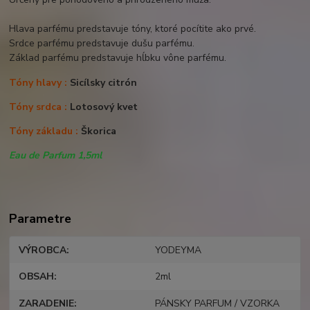
Hlava parfému predstavuje tóny, ktoré pocítite ako prvé.
Srdce parfému predstavuje dušu parfému.
Základ parfému predstavuje hĺbku vône parfému.
Tóny hlavy :
Sicílsky citrón
Tóny srdca :
Lotosový kvet
Tóny základu :
Škorica
Eau de Parfum 1,5ml
Parametre
VÝROBCA
YODEYMA
OBSAH
2ml
ZARADENIE
PÁNSKY PARFUM / VZORKA