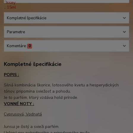
Kompletné špecifikácie
Parametre
Komentáre
0
Kompletné špecifikácie
POPIS :
Silná kombinácia škorice, lotosového kvetu a hesperydických
tónov, pripomína sviežosť a pohodu.
Je to parfém, ktorý vzdáva hold prírode.
VONNÉ NOTY :
Cyprusová, Vodnatá
Junsui je čistý a svieži parfém.
Určený pre pohodového a prirodzeného muža.