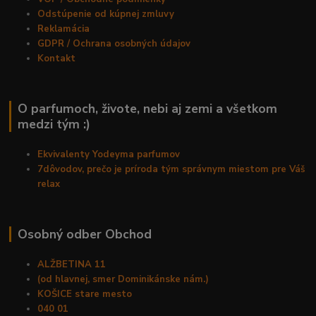
Odstúpenie od kúpnej zmluvy
Reklamácia
GDPR / Ochrana osobných údajov
Kontakt
O parfumoch, živote, nebi aj zemi a všetkom
medzi tým :)
Ekvivalenty Yodeyma parfumov
7dôvodov, prečo je príroda tým správnym miestom pre Váš
relax
Osobný odber Obchod
ALŽBETINA 11
(od hlavnej, smer Dominikánske nám.)
KOŠICE stare mesto
040 01