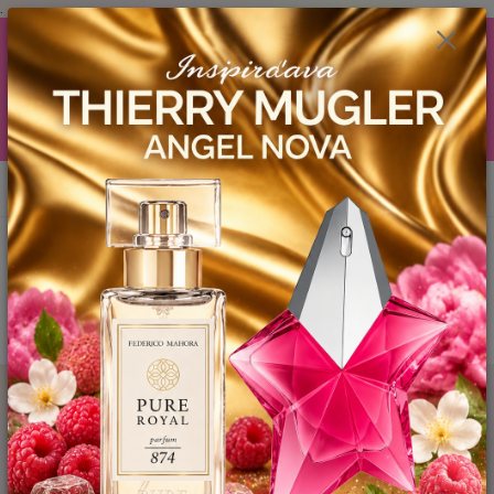
.
AKCIA (zobrazí sa v nákupnom košíku) ! ...... Ku každej objednávočke ❤️
od .. 35 .-eur CENA PRODUKTOV si môžte vybrať .. 15ml YODEYMA
tester ZDARMA ! ❤️ od 80.-eur .. 2 x 15ml, ❤️ od 150.-eur .. 3 x 15ml ❤️
od 200.-eur 4 x 15ml atd. YODEYMA tester ZDARMA .. (TIE VŠAK
TERBA VPÍSAŤ V SEKCII DODACE ÚDAJE) ! Akcia platí do vyčerpania
skladových zásob! ...... TEŠÍME SA NA VÁS a VIDÍME SA V MAILOCH a v
Košiciach :) aj OSOBNE. 👋🤚👋 .. 🌹🌹🌹
0
ks
EUR
0944 619 068
za
0 €
Menu
Hľadať
Úvod
YODEYMA - PÁNSKE PARFEMY
VZORKY VôNÍ
JUNSUI /
Inšpirovaná ISSEY MIYAKE - L´Eau D´Issey .. 2ml
JUNSUI / Inšpirovaná ISSEY
MIYAKE - L´Eau D´Issey .. 2ml