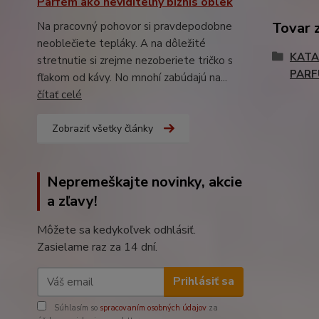
Parfém ako neviditeľný biznis oblek
Tovar 
Na pracovný pohovor si pravdepodobne
neoblečiete tepláky. A na dôležité
KATA
stretnutie si zrejme nezoberiete tričko s
PAR
fľakom od kávy. No mnohí zabúdajú na...
čítať celé
Zobraziť všetky články
Nepremeškajte novinky, akcie
a zľavy!
Môžete sa kedykoľvek odhlásiť.
Zasielame raz za 14 dní.
Prihlásiť sa
Súhlasím so
spracovaním osobných údajov
za