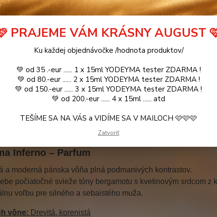
🩷 PRAJEME VÁM KRÁSNY AUGUST 
INFERNO - YODEYMA .. 2ml
ihneď k odoslan
pr
Ku každej objednávočke /hodnota produktov/
💚 od 35 .-eur ...... 1 x 15ml YODEYMA tester ZDARMA !
💚 od 80.-eur ...... 2 x 15ml YODEYMA tester ZDARMA !
💚 od 150.-eur ...... 3 x 15ml YODEYMA tester ZDARMA !
💚 od 200.-eur ...... 4 x 15ml ...... atd
etné špecifikácie
Parametre
TEŠÍME SA NA VÁS a VIDÍME SA V MAILOCH 🩷🩷🩷
tné špecifikácie
Zatvoriť
a Inferno – Parfum
á a moderná pánska vôňa plná podmanivých kontrastov.
sebe počiatočné svieže tóny bergamotu s kvetinovým srdcom z k
álnu voľbu pre silného a sebaistého muža.
h vône:
Drevitá, korenistá