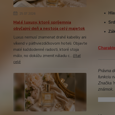
Hla
25.07.2026
Malé luxusy, ktoré spríjemnia
Srd
obyčajný deň a nestoja celý majetok
Zák
Luxus nemusí znamenať drahé kabelky ani
víkend v päťhviezdičkovom hoteli. Objavte
Charakte
malé každodenné radosti, ktoré stoja
málo, no dokážu zmeniť náladu c...
čítať
celé
Právna do
funkciu n
Značka Y
známok.
fahrenhe