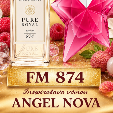
elegan
sebadô
Dos
9 
7,32
Číslo p
Strážiť
Do 
é produkty
INFERNO - YODEYMA .. 100ml
ihneď k odoslan
pr