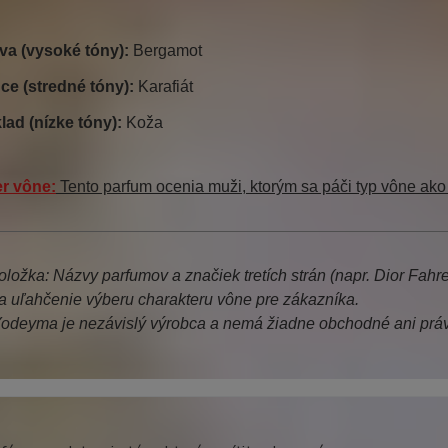
va (vysoké tóny):
Bergamot
ce (stredné tóny):
Karafiát
lad (nízke tóny):
Koža
r vône:
Tento parfum ocenia muži, ktorým sa páči typ vône ak
ložka: Názvy parfumov a značiek tretích strán (napr. Dior Fahr
a uľahčenie výberu charakteru vône pre zákazníka.
odeyma je nezávislý výrobca a nemá žiadne obchodné ani práv
it, farenheit, dior fahrenheit, christian dior fahrenhei