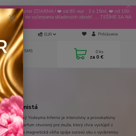
YODEYMA tester ZDARMA ! ❤️ od 80.-eur .. 2 x 15ml, ❤️ od 150.-
ia platí do vyčerpania skladových zásob! ...... TEŠÍME SA NA
🌹🌹
Prihlásenie
EUR
návky aj cez SMS
0
ks
za
0 €
 619 068
itá, korenistá
 a magnetický Yodeyma Inferno je intenzívny a provokatívny
o-korenistý parfum stvorený pre muža, ktorý chce vystúpiť z
Táto ohnivá a magnetická vôňa spája surovú silu s vycibrenou