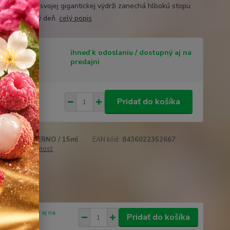
ciou. Vďaka svojej gigantickej výdrži zanechá hlbokú stopu
very po celý deň.
celý popis
tupnosť
ihneď k odoslaniu / dostupný aj na
predajni
€
/
ks
Pridať do košíka
 €
bez DPH
roduktu:
INFERNO / 15ml
EAN kód:
8436022352667
 cenu / dostupnosť
obľúbených
iu / dostupný aj na
Pridať do košíka
edajni