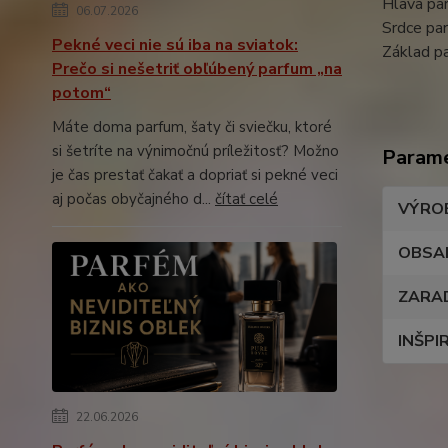
Hlava par
06.07.2026
Srdce pa
Pekné veci nie sú iba na sviatok:
Základ p
Prečo si nešetriť obľúbený parfum „na
potom“
Máte doma parfum, šaty či sviečku, ktoré
si šetríte na výnimočnú príležitosť? Možno
Param
je čas prestať čakať a dopriať si pekné veci
aj počas obyčajného d...
čítať celé
VÝRO
OBSA
ZARA
INŠPI
22.06.2026