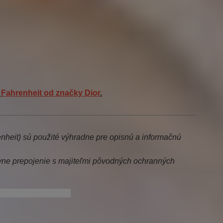
o
Fahrenheit
od značky
Dior
.
enheit) sú použité výhradne pre opisnú a informačnú
ne prepojenie s majiteľmi pôvodných ochranných
t, dior-----------