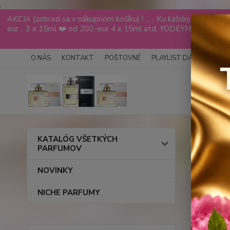
.
AKCIA (zobrazí sa v nákupnom košíku) ! ...... Ku každej objed
eur .. 3 x 15ml ❤️ od 200.-eur 4 x 15ml atd. YODEYMA tester
VÁS
O NÁS
KONTAKT
POŠTOVNÉ
PLAYLIST DÁMY
PLAY
Úvod
KATALÓG VŠETKÝCH
PARFUMOV
INFE
NOVINKY
NICHE PARFUMY