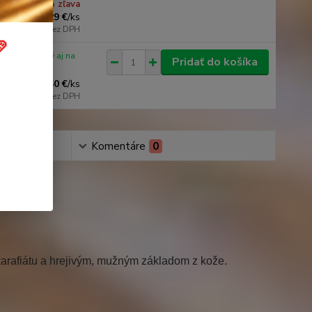
3 % zľava
29 €
/
ks
23,58 €
bez DPH

iu / dostupný aj na
Pridať do košíka
edajni
2,50 €
/
ks
2,03 €
bez DPH
Komentáre
0
arafiátu a hrejivým, mužným základom z kože.