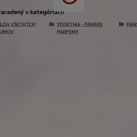
zaradený v kategóriách
LÓG VŠETKÝCH
YODEYMA - PÁNSKE
PÁN
FUMOV
PARFEMY