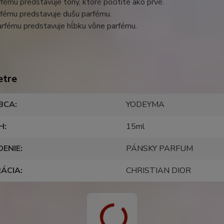
fému predstavuje tóny, ktoré pocítite ako prvé.
rfému predstavuje dušu parfému.
arfému predstavuje hĺbku vône parfému.
etre
BCA
YODEYMA
H
15ml
DENIE
PÁNSKY PARFUM
RÁCIA
CHRISTIAN DIOR