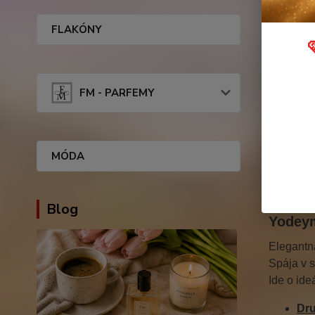
FLAKÓNY
FM - PARFEMY
Kompl
MÓDA
Komple
Blog
Yodeym
Elegantn
Spája v 
Ide o ide
Dru