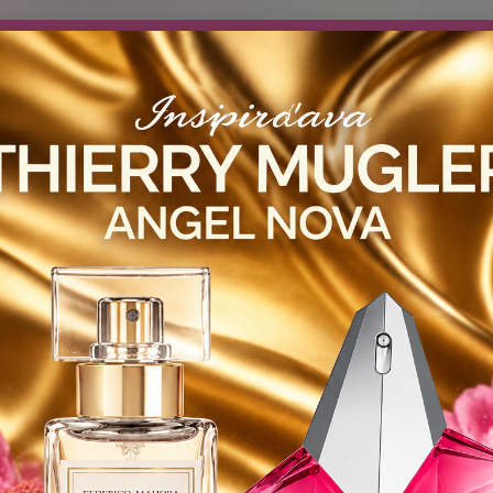
návočke ❤️ od .. 35 .-eur CENA PRODUKTOV si môžte vybrať .. 15ml 
 ZDARMA .. (TIE VŠAK TERBA VPÍSAŤ V SEKCII DODACE ÚDAJE) ! Akc
 a VIDÍME SA V MAILOCH a v Košiciach :) aj OSOBNE. 👋🤚👋 .. 🌹
LIST PÁNI
KATALÓG
Blog
Objed
Hľadať
0944
YODEYMA - PÁNSKE PARFEMY
15ml
INFERNO - YODEYMA .. 15ml
RNO - YODEYMA .. 15ml
Drev
Ohnivý
drevit
davu. 