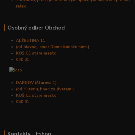
7dôvodov, prečo je príroda tým správnym miestom pre Váš
relax
Osobný odber Obchod
ALŽBETINA 11
(od hlavnej, smer Dominikánske nám.)
KOŠICE stare mesto
040 01
DARGOV (Štúrova 1)
(od Hiltonu, hneď za dverami)
KOŠICE stare mesto
040 01
Kontakty .. Eshop