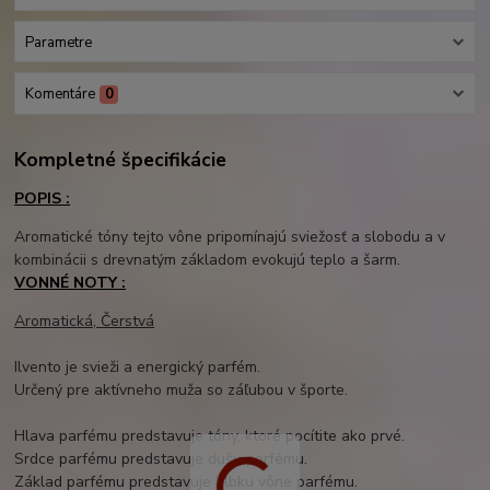
Parametre
Komentáre
0
Kompletné špecifikácie
POPIS :
Aromatické tóny tejto vône pripomínajú sviežosť a slobodu a v
kombinácii s drevnatým základom evokujú teplo a šarm.
VONNÉ NOTY :
Aromatická, Čerstvá
Ilvento je svieži a energický parfém.
Určený pre aktívneho muža so záľubou v športe.
Hlava parfému predstavuje tóny, ktoré pocítite ako prvé.
Srdce parfému predstavuje dušu parfému.
Základ parfému predstavuje hĺbku vône parfému.