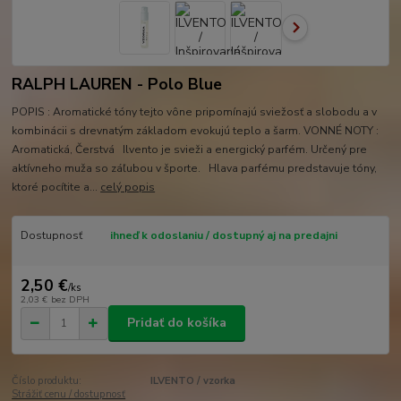
RALPH LAUREN - Polo Blue
POPIS : Aromatické tóny tejto vône pripomínajú sviežosť a slobodu a v
kombinácii s drevnatým základom evokujú teplo a šarm. VONNÉ NOTY :
Aromatická, Čerstvá Ilvento je svieži a energický parfém. Určený pre
aktívneho muža so záľubou v športe. Hlava parfému predstavuje tóny,
ktoré pocítite a...
celý popis
Dostupnosť
ihneď k odoslaniu / dostupný aj na predajni
2,50 €
/
ks
2,03 €
bez DPH
Pridať do košíka
Číslo produktu:
ILVENTO / vzorka
Strážiť cenu / dostupnosť