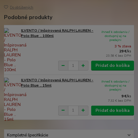
Do obľúbených
Podobné produkty
ILVENTO / Inšpirovaná RALPH LAUREN -
ihneď k odoslaniu /
Polo Blue .. 100ml
dostupný aj na
predajni
3 % zľava
29 €
/
ks
23,58 €
bez DPH
Pridať do košíka
ILVENTO / Inšpirovaná RALPH LAUREN -
ihneď k odoslaniu /
Polo Blue .. 15ml
dostupný aj na
predajni
9 €
/
ks
7,32 €
bez DPH
Pridať do košíka
Kompletné špecifikácie