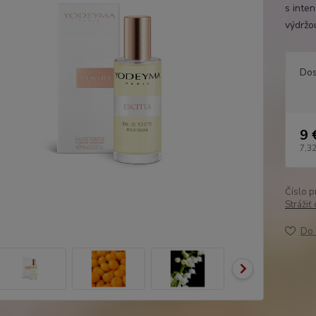
s inte
výdržou
Dos
9 
7,32
Číslo p
Strážiť
Do 