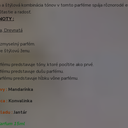
 a štýlová kombinácia tónov v tomto parféme spája rôznorodé e
šťastie a radosť.
NOTY :
a, Drevnatá
e zmyselný parfém.
e štýlovú ženu.
fému predstavuje tóny, ktoré pocítite ako prvé.
rfému predstavuje dušu parfému.
arfému predstavuje hĺbku vône parfému.
vy :
Mandarínka
ca :
Konvalinka
ladu :
Jantár
Parfum 15ml