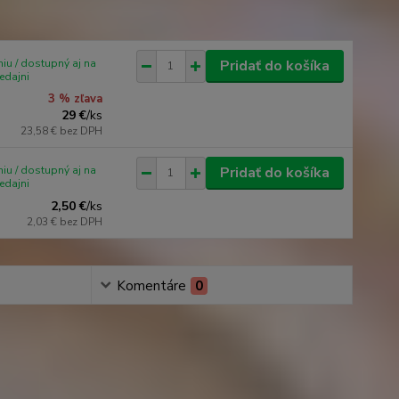
iu / dostupný aj na
Pridať do košíka
edajni
3 % zľava
29 €
/
ks
23,58 €
bez DPH
iu / dostupný aj na
Pridať do košíka
edajni
2,50 €
/
ks
2,03 €
bez DPH
Komentáre
0