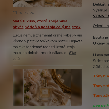
Delikátna
Vyžaruje 
25.07.2026
VONNÉ 
Malé luxusy, ktoré spríjemnia
Orientáln
obyčajný deň a nestoja celý majetok
Luxus nemusí znamenať drahé kabelky ani
Escitia j
víkend v päťhviezdičkovom hoteli. Objavte
Určený pr
malé každodenné radosti, ktoré stoja
málo, no dokážu zmeniť náladu c...
čítať
Hlava par
celé
Srdce pa
Základ p
Tóny hla
Tóny srd
Tóny zák
Eau de 