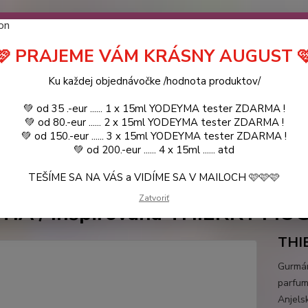
návočke ❤️ od .. 35 .-eur CENA PRODUKTOV si môžte vybrať .. 15ml 
 ZDARMA .. (TIE VŠAK TERBA VPÍSAŤ V SEKCII DODACE ÚDAJE) ! Akc
 a VIDÍME SA V MAILOCH a v Košiciach :) aj OSOBNE. 👋🤚👋 .. 🌹
🩷 PRAJEME VÁM KRÁSNY AUGUST 
LIST PÁNI
KATALÓG
Blog
Ku každej objednávočke /hodnota produktov/
💚 od 35 .-eur ...... 1 x 15ml YODEYMA tester ZDARMA !
Objed
Hľadať
💚 od 80.-eur ...... 2 x 15ml YODEYMA tester ZDARMA !
0944
💚 od 150.-eur ...... 3 x 15ml YODEYMA tester ZDARMA !
💚 od 200.-eur ...... 4 x 15ml ...... atd
TEŠÍME SA NA VÁS a VIDÍME SA V MAILOCH 🩷🩷🩷
YODEYMA - DÁMSKE PARFEMY
15ml
ESCITIA / Inšpirovaná THIERR
Zatvoriť
TIA / Inšpirovaná THIERRY MUG
THI
Gurmán
parfum
Anjels