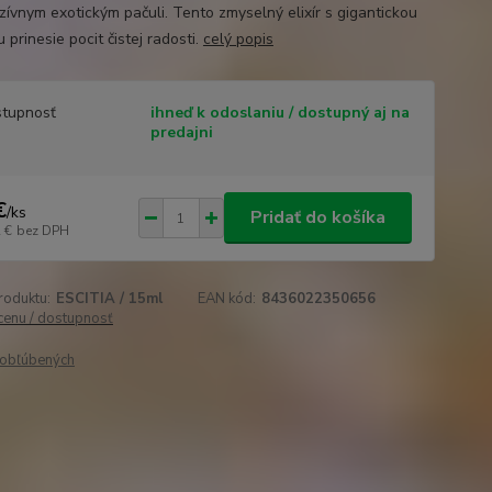
nzívnym exotickým pačuli. Tento zmyselný elixír s gigantickou
 prinesie pocit čistej radosti.
celý popis
tupnosť
ihneď k odoslaniu / dostupný aj na
predajni
€
/
ks
Pridať do košíka
 €
bez DPH
roduktu:
ESCITIA / 15ml
EAN kód:
8436022350656
 cenu / dostupnosť
obľúbených