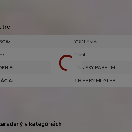
etre
BCA
YODEYMA
H
15ml
DENIE
DÁMSKY PARFUM
RÁCIA
THIERRY MUGLER
zaradený v kategóriách