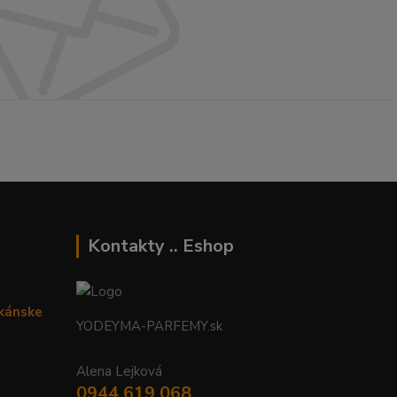
Kontakty .. Eshop
ikánske
YODEYMA-PARFEMY.sk
Alena Lejková
0944 619 068