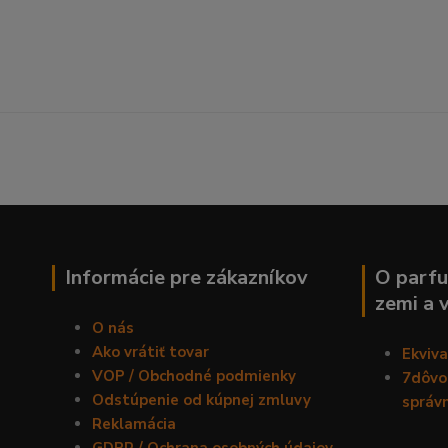
Informácie pre zákazníkov
O parfu
zemi a 
O nás
Ako vrátiť tovar
Ekviv
VOP / Obchodné podmienky
7dôvod
Odstúpenie od kúpnej zmluvy
správ
Reklamácia