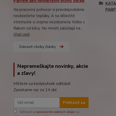
Parfém ako neviditeľný biznis oblek
KATA
PAR
Na pracovný pohovor si pravdepodobne
neoblečiete tepláky. A na dôležité
stretnutie si zrejme nezoberiete tričko s
fľakom od kávy. No mnohí zabúdajú na...
čítať celé
Zobraziť všetky články
Nepremeškajte novinky, akcie
a zľavy!
Môžete sa kedykoľvek odhlásiť.
Zasielame raz za 14 dní.
Prihlásiť sa
Súhlasím so
spracovaním osobných údajov
za