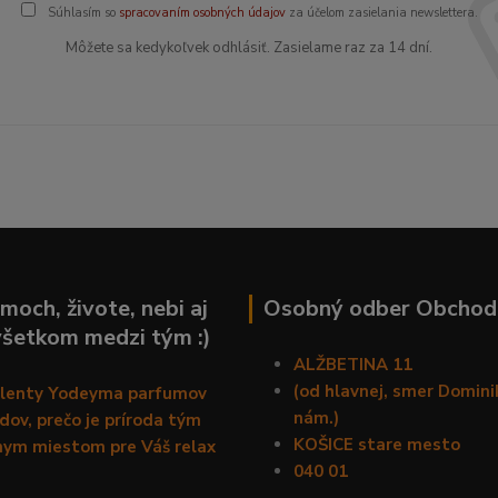
Súhlasím so
spracovaním osobných údajov
za účelom zasielania newslettera.
Môžete sa kedykoľvek odhlásiť. Zasielame raz za 14 dní.
moch, živote, nebi aj
Osobný odber Obchod
všetkom medzi tým :)
ALŽBETINA 11
(od hlavnej, smer Domin
alenty Yodeyma parfumov
nám.)
ov, prečo je príroda tým
KOŠICE stare mesto
nym miestom pre Váš relax
040 01