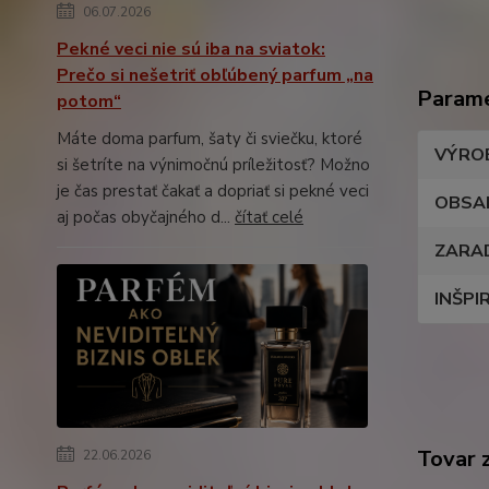
06.07.2026
Pekné veci nie sú iba na sviatok:
Prečo si nešetriť obľúbený parfum „na
Param
potom“
Máte doma parfum, šaty či sviečku, ktoré
VÝRO
si šetríte na výnimočnú príležitosť? Možno
je čas prestať čakať a dopriať si pekné veci
OBSA
aj počas obyčajného d...
čítať celé
ZARA
INŠPI
Tovar 
22.06.2026