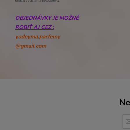
účelom zasielania newslettera.
OBJEDNÁVKY JE MOŽNÉ
ROBIŤ AJ CEZ :
yodeyma.parfemy
@gmail.com
Ne