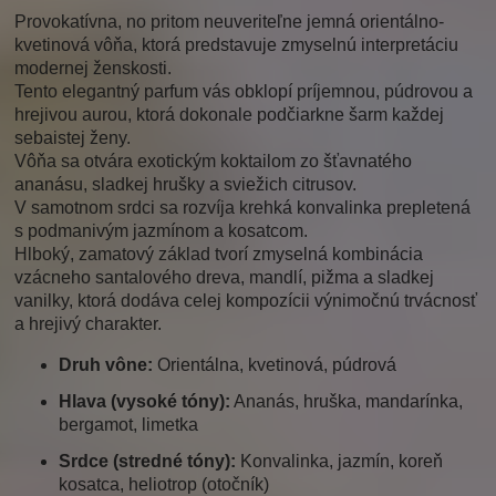
Provokatívna, no pritom neuveriteľne jemná orientálno-
kvetinová vôňa, ktorá predstavuje zmyselnú interpretáciu
modernej ženskosti.
Tento elegantný parfum vás obklopí príjemnou, púdrovou a
hrejivou aurou, ktorá dokonale podčiarkne šarm každej
sebaistej ženy.
Vôňa sa otvára exotickým koktailom zo šťavnatého
ananásu, sladkej hrušky a sviežich citrusov.
V samotnom srdci sa rozvíja krehká konvalinka prepletená
s podmanivým jazmínom a kosatcom.
Hlboký, zamatový základ tvorí zmyselná kombinácia
vzácneho santalového dreva, mandlí, pižma a sladkej
vanilky, ktorá dodáva celej kompozícii výnimočnú trvácnosť
a hrejivý charakter.
Druh vône:
Orientálna, kvetinová, púdrová
Hlava (vysoké tóny):
Ananás, hruška, mandarínka,
bergamot, limetka
Srdce (stredné tóny):
Konvalinka, jazmín, koreň
kosatca, heliotrop (otočník)