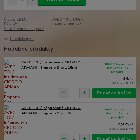
Číslo produktu:
AVEC TOI / 100ml
EAN kód:
8436022366022
Strážiť cenu / dostupnosť
Do obľúbených
Podobné produkty
AVEC TOI / Inšpirovaná GIORGIO
ihneď k odoslaniu /
ARMANI - Emporio She .. 15ml
dostupný aj na
predajni
9 €
/
ks
7,32 €
bez DPH
Pridať do košíka
AVEC TOI / Inšpirovaná GIORGIO
ihneď k odoslaniu /
ARMANI - Emporio She .. 2ml
dostupný aj na
predajni
2,50 €
/
ks
2,03 €
bez DPH
Pridať do košíka