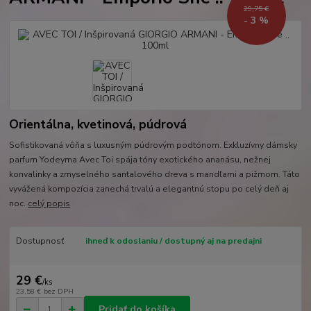
29,75 €
- 3 %
Orientálna, kvetinová, púdrová
Sofistikovaná vôňa s luxusným púdrovým podtónom. Exkluzívny dámsky
parfum Yodeyma Avec Toi spája tóny exotického ananásu, nežnej
konvalinky a zmyselného santalového dreva s mandľami a pižmom. Táto
vyvážená kompozícia zanechá trvalú a elegantnú stopu po celý deň aj
noc.
celý popis
Dostupnosť
ihneď k odoslaniu / dostupný aj na predajni
29 €
/
ks
23,58 €
bez DPH
Pridať do košíka