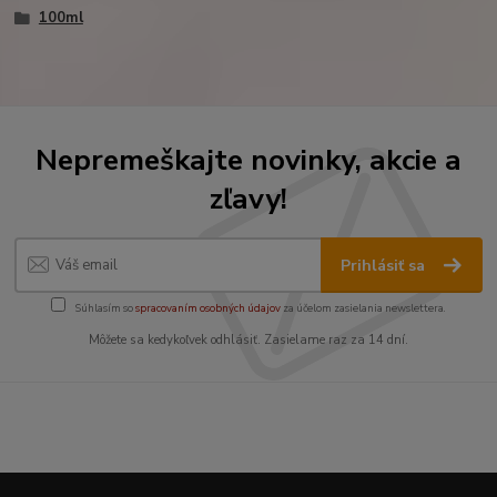
100ml
Nepremeškajte novinky, akcie a
zľavy!
Prihlásiť sa
Súhlasím so
spracovaním osobných údajov
za účelom zasielania newslettera.
Môžete sa kedykoľvek odhlásiť. Zasielame raz za 14 dní.