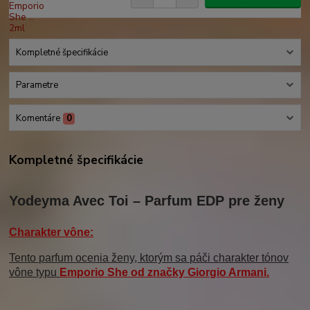
Kompletné špecifikácie
Parametre
Komentáre
0
Kompletné špecifikácie
Yodeyma Avec Toi – Parfum EDP pre ženy
Charakter vône:
Tento parfum ocenia ženy, ktorým sa páči charakter tónov
vône typu
Emporio She
od značky
Giorgio Armani
.