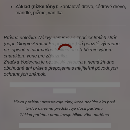
Základ (nízke tóny):
Santalové drevo, cédrové drevo,
mandle, pižmo, vanilka
Právna doložka: Názvy parfumov a značiek tretích strán
(napr. Giorgio Armani Emporio She) sú použité výhradne
pre opisnú a informačnú funkciu na uľahčenie výberu
charakteru vône pre zákazníka.
Značka Yodeyma je nezávislý výrobca a nemá žiadne
obchodné ani právne prepojenie s majiteľmi pôvodných
ochranných známok.
giorgio armani emporio she, emporio she, armani she,
emporio lei
Hlava parfému predstavuje tóny, ktoré pocítite ako prvé.
Srdce parfému predstavuje dušu parfému.
Základ parfému predstavuje hĺbku vône parfému.
armani lei, armani, she, lei, yodeyma avec toi