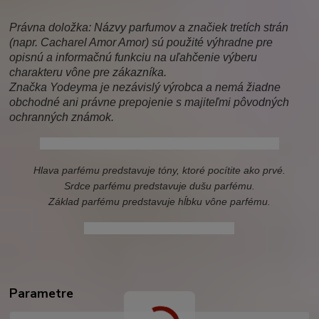
Právna doložka: Názvy parfumov a značiek tretích strán
(napr. Cacharel Amor Amor) sú použité výhradne pre
opisnú a informačnú funkciu na uľahčenie výberu
charakteru vône pre zákazníka.
Značka Yodeyma je nezávislý výrobca a nemá žiadne
obchodné ani právne prepojenie s majiteľmi pôvodných
ochranných známok.
cacharel amor amor, amor amor, cacharel, amor
Hlava parfému predstavuje tóny, ktoré pocítite ako prvé.
Srdce parfému predstavuje dušu parfému.
Základ parfému predstavuje hĺbku vône parfému.
atrapame, yodeyma atrapame
Parametre