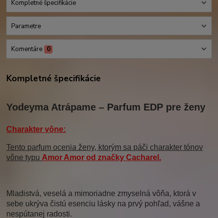
Kompletné špecifikácie
Parametre
Komentáre
0
Kompletné špecifikácie
Yodeyma Atrápame – Parfum EDP pre ženy
Charakter vône:
Tento parfum ocenia ženy, ktorým sa páči charakter tónov
vône typu
Amor Amor
od značky
Cacharel
.
Mladistvá, veselá a mimoriadne zmyselná vôňa, ktorá v
sebe ukrýva čistú esenciu lásky na prvý pohľad, vášne a
nespútanej radosti.