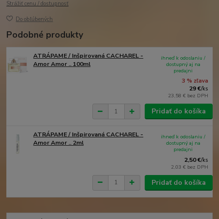
Strážiť cenu / dostupnosť
Do obľúbených
Podobné produkty
ATRÁPAME / Inšpirovaná CACHAREL -
ihneď k odoslaniu /
Amor Amor .. 100ml
dostupný aj na
predajni
3 % zľava
29 €
/
ks
23,58 €
bez DPH
Pridať do košíka
ATRÁPAME / Inšpirovaná CACHAREL -
ihneď k odoslaniu /
Amor Amor .. 2ml
dostupný aj na
predajni
2,50 €
/
ks
2,03 €
bez DPH
Pridať do košíka