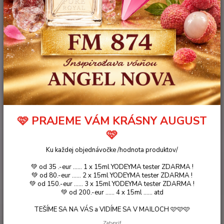
🩷 PRAJEME VÁM KRÁSNY AUGUST
🩷
Ku každej objednávočke /hodnota produktov/
💚 od 35 .-eur ...... 1 x 15ml YODEYMA tester ZDARMA !
💚 od 80.-eur ...... 2 x 15ml YODEYMA tester ZDARMA !
💚 od 150.-eur ...... 3 x 15ml YODEYMA tester ZDARMA !
💚 od 200.-eur ...... 4 x 15ml ...... atd
TEŠÍME SA NA VÁS a VIDÍME SA V MAILOCH 🩷🩷🩷
Zatvoriť