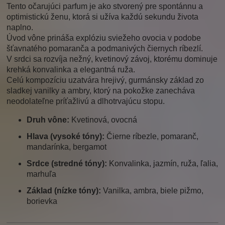
Tento očarujúci parfum je ako stvorený pre spontánnu a
optimistickú ženu, ktorá si užíva každú sekundu života
naplno.
Úvod vône prináša explóziu sviežeho ovocia v podobe
šťavnatého pomaranča a podmanivých čiernych ríbezlí.
V srdci sa rozvíja nežný, kvetinový závoj, ktorému dominuje
krehká konvalinka a elegantná ruža.
Celú kompozíciu uzatvára hrejivý, gurmánsky základ zo
sladkej vanilky a ambry, ktorý na pokožke zanecháva
neodolateľne príťažlivú a dlhotrvajúcu stopu.
Druh vône:
Kvetinová, ovocná
Hlava (vysoké tóny):
Čierne ríbezle, pomaranč,
mandarínka, bergamot
Srdce (stredné tóny):
Konvalinka, jazmín, ruža, ľalia,
marhuľa
Základ (nízke tóny):
Vanilka, ambra, biele pižmo,
borievka