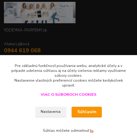
YODEYMA-PARFEMY.sk
Alena Lejková
0944 619 068
Nonstop
Pre základnú funkčnosť používania webu, analytické účely a v
yodeyma.parfemy@gmail.com
prípade udelenia súhlasu aj na účely cielenia reklamy využívame
súbory cookies.
Nastavenie vlastných preferencií cookies môžete kedykoľvek
upraviť.
VIAC O SÚBOROCH COOKIES
Upravit sběr cookies.
Súhlasím
Nastavenia
LUXUS V JEDNEJ KVAPKE
Súhlas môžete odmietnuť
tu
.
Vytvorené na
Eshop-rychlo.sk