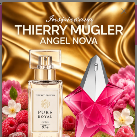
.
AKCIA (zobrazí sa v nákupnom košíku) ! ...... Ku každej objednávočke ❤️
od .. 35 .-eur CENA PRODUKTOV si môžte vybrať .. 15ml YODEYMA
tester ZDARMA ! ❤️ od 80.-eur .. 2 x 15ml, ❤️ od 150.-eur .. 3 x 15ml ❤️
od 200.-eur 4 x 15ml atd. YODEYMA tester ZDARMA .. (TIE VŠAK
TERBA VPÍSAŤ V SEKCII DODACE ÚDAJE) ! Akcia platí do vyčerpania
skladových zásob! ...... TEŠÍME SA NA VÁS a VIDÍME SA V MAILOCH a v
Košiciach :) aj OSOBNE. 👋🤚👋 .. 🌹🌹🌹
0
ks
EUR
0944 619 068
za
0 €
Menu
Hľadať
Úvod
YODEYMA - DÁMSKE PARFEMY
15ml
ATRÁPAME /
Inšpirovaná CACHAREL - Amor Amor .. 15ml
ATRÁPAME / Inšpirovaná
CACHAREL - Amor Amor .. 15ml