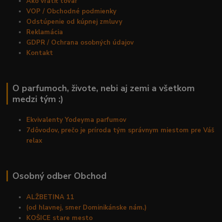
Ako vrátiť tovar
VOP / Obchodné podmienky
Odstúpenie od kúpnej zmluvy
Reklamácia
GDPR / Ochrana osobných údajov
Kontakt
O parfumoch, živote, nebi aj zemi a všetkom
medzi tým :)
Ekvivalenty Yodeyma parfumov
7dôvodov, prečo je príroda tým správnym miestom pre Váš
relax
Osobný odber Obchod
ALŽBETINA 11
(od hlavnej, smer Dominikánske nám.)
KOŠICE stare mesto