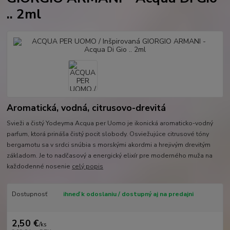
.. 2ml
Aromatická, vodná, citrusovo-drevitá
Svieži a čistý Yodeyma Acqua per Uomo je ikonická aromaticko-vodný
parfum, ktorá prináša čistý pocit slobody. Osviežujúce citrusové tóny
bergamotu sa v srdci snúbia s morskými akordmi a hrejivým drevitým
základom. Je to nadčasový a energický elixír pre moderného muža na
každodenné nosenie
celý popis
Dostupnosť
ihneď k odoslaniu / dostupný aj na predajni
2,50 €
/
ks