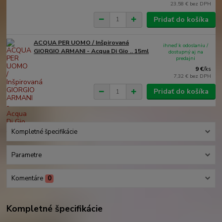
23,58 €
bez DPH
Pridať do košíka
ACQUA PER UOMO / Inšpirovaná
ihneď k odoslaniu /
GIORGIO ARMANI - Acqua Di Gio .. 15ml
dostupný aj na
predajni
9 €
/
ks
7,32 €
bez DPH
Pridať do košíka
Kompletné špecifikácie
Parametre
Komentáre
0
Kompletné špecifikácie