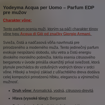
Yodeyma Acqua per Uomo – Parfum EDP
pre mužov
Charakter vône:
Tento parfum ocenia muži, ktorým sa páči charakter tónov
vône typu
Acqua di Giò
od značky
Giorgio Armani
.
Svieža, čistá a nadčasová vôňa navrhnutá pre
prirodzeného a moderného muža. Tento jedinečný parfum
evokuje nespútanú slobodu, silu vetra a čistú energiu
divokého morského pobrežia. Iskrila esenia citrusového
bergamotu v úvode prináša okamžitý príval sviežosti, ktorá
plynule prechádza do vzdušných vodných tónov v srdci
vône. Hlboký a hrejivý základ z ušľachtilého dreva dodáva
celej kompozícii prirodzenú hĺbku, eleganciu a výnimočnú
mužnosť.
Druh vône:
Aromatická, vodná, citrusovo-drevitá
Hlava (vysoké tóny):
Bergamot