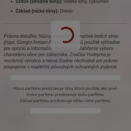
Srdce (stredné tóny):
Vodné tóny, cyklámen
Základ (nízke tóny):
Drevo
Právna doložka: Názvy parfumov a značiek tretích strán
(napr. Giorgio Armani Acqua di Giò) sú použité výhradne
pre opisnú a informačnú funkciu na uľahčenie výberu
charakteru vône pre zákazníka. Značka Yodeyma je
nezávislý výrobca a nemá žiadne obchodné ani právne
prepojenie s majiteľmi pôvodných ochranných známok.
giorgio armani acqua di gio, acqua di gio, armani, gio
Hlava parfému predstavuje tóny, ktoré pocítite ako prvé.
Srdce parfému predstavuje dušu parfému.
Základ parfému predstavuje hĺbku vône parfému.
, armani acqua di gio, acqua per uomo