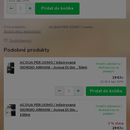
2,03 €
bez DPH
Pridať do košíka
Číslo produktu:
ACQUA PER UOMO / vzorka
Strážiť cenu / dostupnosť
Do obľúbených
Podobné produkty
ACQUA PER UOMO / Inšpirovaná
ihneď k odoslaniu /
GIORGIO ARMANI - Acqua Di Gio .. 50ml
dostupný aj na
predajni
19 €
/
ks
15,45 €
bez DPH
Pridať do košíka
ACQUA PER UOMO / Inšpirovaná
ihneď k odoslaniu /
GIORGIO ARMANI - Acqua Di Gio ..
dostupný aj na
predajni
100ml
3 % zľava
29 €
/
ks