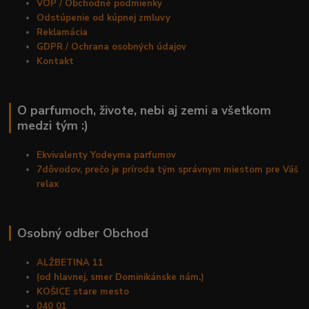
VOP / Obchodné podmienky
Odstúpenie od kúpnej zmluvy
Reklamácia
GDPR / Ochrana osobných údajov
Kontakt
O parfumoch, živote, nebi aj zemi a všetkom
medzi tým :)
Ekvivalenty Yodeyma parfumov
7dôvodov, prečo je príroda tým správnym miestom pre Váš
relax
Osobný odber Obchod
ALŽBETINA 11
(od hlavnej, smer Dominikánske nám.)
KOŠICE stare mesto
040 01