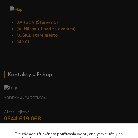
DARGOV (Štúrova 1)
(od Hiltonu, hneď za dverami)
KOŠICE stare mesto
040 01
Kontakty .. Eshop
YODEYMA-PARFEMY.sk
Alena Lejková
0944 619 068
Nonstop
Pre základnú funkčnosť používania webu, analytické účely a v
yodeyma.parfemy@gmail.com