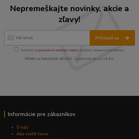
Nepremeškajte novinky, akcie a
zľavy!
Prihlásiť sa
Súhlasím so
spracovaním osobných údajov
za účelom zasielania newslettera.
Môžete sa kedykoľvek odhlásiť. Zasielame raz za 14 dní.
Informácie pre zákazníkov
O nás
Ako vrátiť tovar