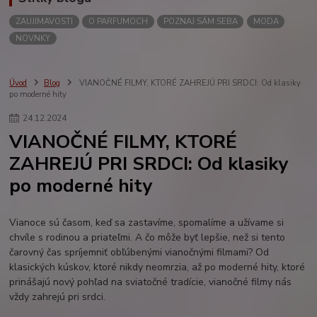
ZAUJIMAVOSTI
O PARFUMOCH
POZNAJ SÁM SEBA
MODA
NOVNKY
Úvod
Blog
VIANOČNÉ FILMY, KTORÉ ZAHREJÚ PRI SRDCI: Od klasiky
po moderné hity
24
.
12
.
2024
VIANOČNÉ FILMY, KTORÉ
ZAHREJÚ PRI SRDCI: Od klasiky
po moderné hity
Vianoce sú časom, keď sa zastavíme, spomalíme a užívame si
chvíle s rodinou a priateľmi. A čo môže byť lepšie, než si tento
čarovný čas spríjemniť obľúbenými vianočnými filmami? Od
klasických kúskov, ktoré nikdy neomrzia, až po moderné hity, ktoré
prinášajú nový pohľad na sviatočné tradície, vianočné filmy nás
vždy zahrejú pri srdci.