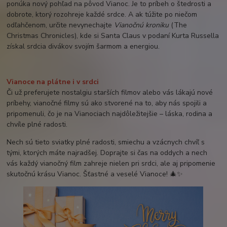
ponúka nový pohľad na pôvod Vianoc. Je to príbeh o štedrosti a
dobrote, ktorý rozohreje každé srdce. A ak túžite po niečom
odľahčenom, určite nevynechajte
Vianočnú kroniku
(The
Christmas Chronicles), kde si Santa Claus v podaní Kurta Russella
získal srdcia divákov svojím šarmom a energiou.
Vianoce na plátne i v srdci
Či už preferujete nostalgiu starších filmov alebo vás lákajú nové
príbehy, vianočné filmy sú ako stvorené na to, aby nás spojili a
pripomenuli, čo je na Vianociach najdôležitejšie – láska, rodina a
chvíle plné radosti.
Nech sú tieto sviatky plné radosti, smiechu a vzácnych chvíľ s
tými, ktorých máte najradšej. Doprajte si čas na oddych a nech
vás každý vianočný film zahreje nielen pri srdci, ale aj pripomenie
skutočnú krásu Vianoc. Šťastné a veselé Vianoce! 🎄✨