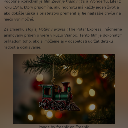
Podobne ikonickým je film
Život je krásny
(It’s a Wonderful Life) z
roku 1946, ktorý pripomína, akú hodnotu má každý jeden život a
ako dokáže láska a priateľstvo premeniť aj tie najťažšie chvíle na
niečo výnimočné.
Za zmienku stojí aj
Polárny expres
(The Polar Express), nádherne
animovaný príbeh o viere v kúzlo Vianoc. Tento film je dokonalým
príkladom toho, ako si môžeme aj v dospelosti udržať detskú
radosť a očakávanie.
Image by freepik on Freepik