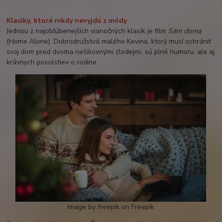
Klasiky, ktoré nikdy nevyjdú z módy
Jednou z najobľúbenejších vianočných klasík je film
Sám doma
(Home Alone). Dobrodružstvá malého Kevina, ktorý musí ochrániť
svoj dom pred dvoma nešikovnými zlodejmi, sú plné humoru, ale aj
krásnych posolstiev o rodine.
Image by freepik on Freepik