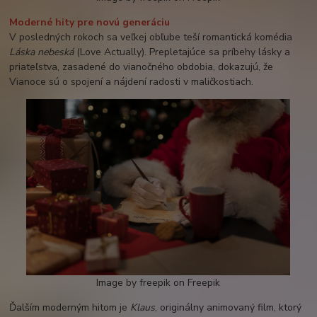
Moderné hity pre novú generáciu
V posledných rokoch sa veľkej obľube teší romantická komédia
Láska nebeská
(Love Actually). Prepletajúce sa príbehy lásky a
priateľstva, zasadené do vianočného obdobia, dokazujú, že
Vianoce sú o spojení a nájdení radosti v maličkostiach.
Image by freepik on Freepik
Ďalším moderným hitom je
Klaus
, originálny animovaný film, ktorý