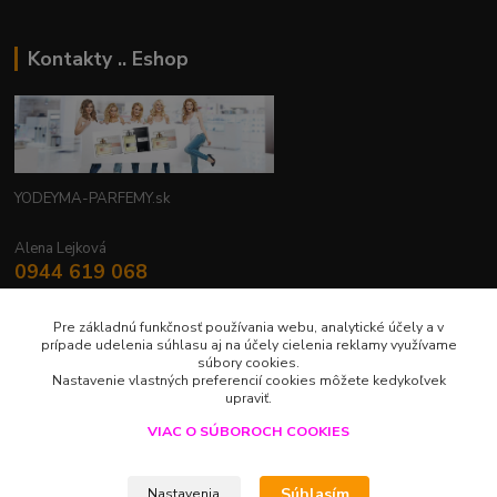
Kontakty .. Eshop
YODEYMA-PARFEMY.sk
Alena Lejková
0944 619 068
Nonstop
Pre základnú funkčnosť používania webu, analytické účely a v
yodeyma.parfemy@gmail.com
prípade udelenia súhlasu aj na účely cielenia reklamy využívame
súbory cookies.
Nastavenie vlastných preferencií cookies môžete kedykoľvek
upraviť.
VIAC O SÚBOROCH COOKIES
Upravit sběr cookies.
Súhlasím
Nastavenia